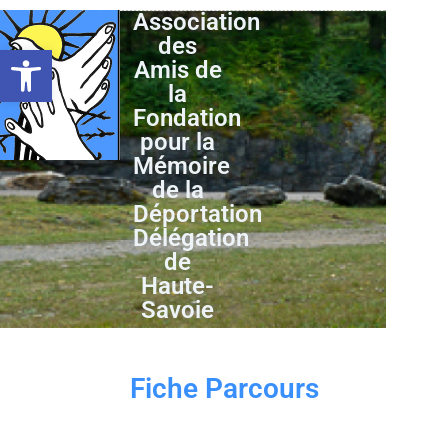
Association
des
Ouvrir la barre d’outils
Amis de
la
Fondation
pour la
Mémoire
de la
Déportation
Délégation
de
Haute-
Savoie
Fiche Parcours