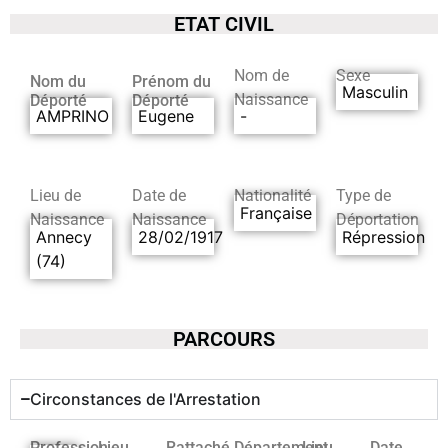
ETAT CIVIL
Nom de
Sexe
Nom du
Prénom du
Masculin
Naissance
Déporté
Déporté
AMPRINO
Eugene
-
Lieu de
Date de
Nationalité
Type de
Française
Naissance
Naissance
Déportation
Annecy
28/02/1917
Répression
(74)
PARCOURS
Circonstances de l'Arrestation
Profession
Lieu
Rattaché
Département
Lieu
Date