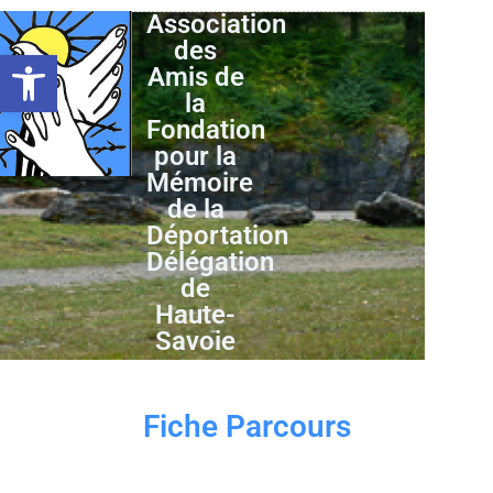
Association
des
Ouvrir la barre d’outils
Amis de
la
Fondation
pour la
Mémoire
de la
Déportation
Délégation
de
Haute-
Savoie
Fiche Parcours