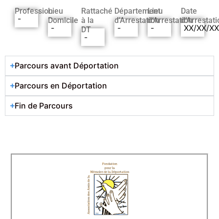
Profession
Lieu
Rattaché
Département
Lieu
Date
-
Domicile
à la
d’Arrestation
d’Arrestation
d’Arrestati
-
-
-
XX/XX/X
DT
-
Parcours avant Déportation
Parcours en Déportation
Fin de Parcours