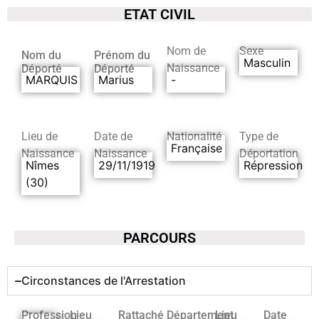
ETAT CIVIL
Nom de
Sexe
Nom du
Prénom du
Masculin
Naissance
Déporté
Déporté
MARQUIS
Marius
-
Lieu de
Date de
Nationalité
Type de
Française
Naissance
Naissance
Déportation
Nîmes
29/11/1919
Répression
(30)
PARCOURS
Circonstances de l'Arrestation
Profession
Lieu
Rattaché
Département
Lieu
Date