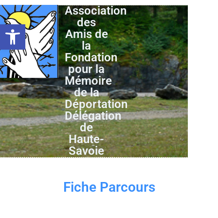
Association
des
Ouvrir la barre d’outils
Amis de
la
Fondation
pour la
Mémoire
de la
Déportation
Délégation
de
Haute-
Savoie
Fiche Parcours