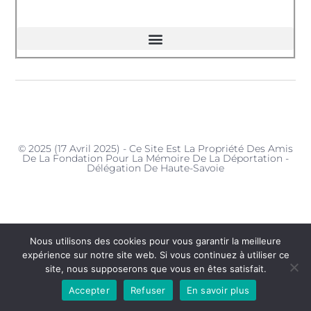
© 2025 (17 Avril 2025) - Ce Site Est La Propriété Des Amis
De La Fondation Pour La Mémoire De La Déportation -
Délégation De Haute-Savoie
Nous utilisons des cookies pour vous garantir la meilleure
expérience sur notre site web. Si vous continuez à utiliser ce
site, nous supposerons que vous en êtes satisfait.
Accepter
Refuser
En savoir plus