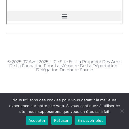
© 2025 (17 Avril 2025) - Ce Site Est La Propriété Des Amis
De La Fondation Pour La Mémoire De La Déportation -
Délégation De Haute-Savoie
Nous utilisons des cookies pour vous garantir la meilleure
expérience sur notre site web. Si vous continuez à utiliser ce
site, nous supposerons que vous en êtes satisfait.
Accepter
Refuser
En savoir plus