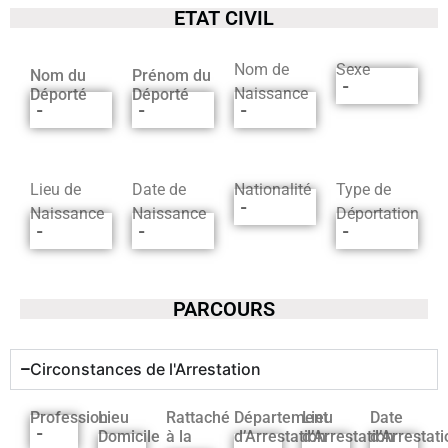
ETAT CIVIL
Nom de
Sexe
Nom du
Prénom du
-
Naissance
Déporté
Déporté
-
-
-
Lieu de
Date de
Nationalité
Type de
-
Naissance
Naissance
Déportation
-
-
-
PARCOURS
Circonstances de l'Arrestation
Profession
Lieu
Rattaché
Département
Lieu
Date
-
Domicile
à la
d’Arrestation
d’Arrestation
d’Arrestati