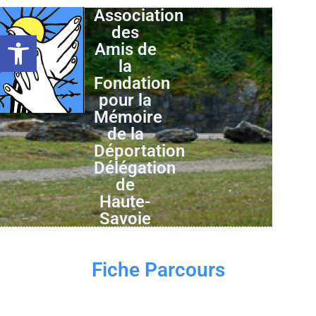
Association
des
Ouvrir la barre d’outils
Amis de
la
Fondation
pour la
Mémoire
de la
Déportation
Délégation
de
Haute-
Savoie
Fiche Parcours