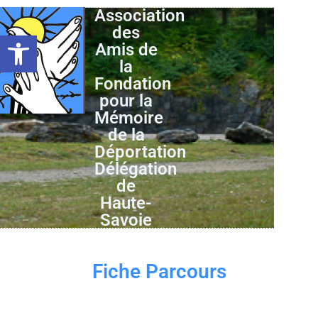
Association
des
Ouvrir la barre d’outils
Amis de
la
Fondation
pour la
Mémoire
de la
Déportation
Délégation
de
Haute-
Savoie
Fiche Parcours