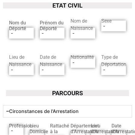
ETAT CIVIL
Nom de
Sexe
Nom du
Prénom du
-
Naissance
Déporté
Déporté
-
-
-
Lieu de
Date de
Nationalité
Type de
-
Naissance
Naissance
Déportation
-
-
-
PARCOURS
Circonstances de l'Arrestation
Profession
Lieu
Rattaché
Département
Lieu
Date
-
Domicile
à la
d’Arrestation
d’Arrestation
d’Arrestati