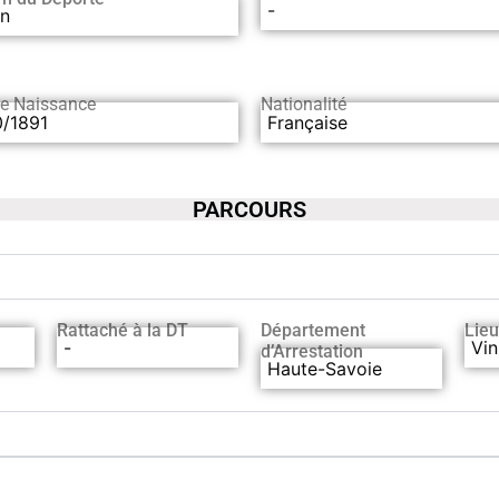
-
en
de Naissance
Nationalité
0/1891
Française
PARCOURS
Rattaché à la DT
Département
Lieu
-
Vin
d’Arrestation
Haute-Savoie