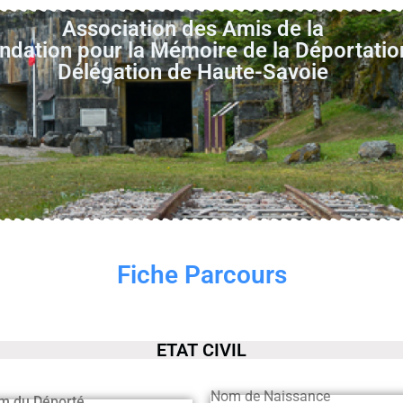
Association des Amis de la
ndation pour la Mémoire de la Déportatio
Délégation de Haute-Savoie
Fiche Parcours
ETAT CIVIL
Nom de Naissance
m du Déporté