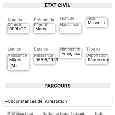
ETAT CIVIL
Nom de
Sexe
Nom du
Prénom du
Masculin
Naissance
Déporté
Déporté
BERLIOZ
Marcel
-
Lieu de
Date de
Nationalité
Type de
Française
Naissance
Naissance
Déportation
Mûres
06/08/1923
Répression
(74)
PARCOURS
Circonstances de l'Arrestation
Profession
Lieu
Rattaché
Département
Lieu
Date