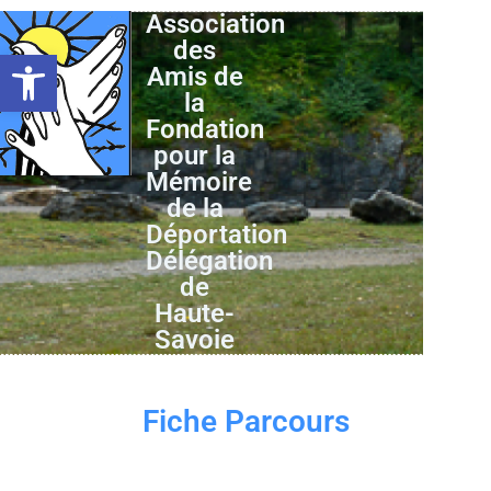
Association
des
Ouvrir la barre d’outils
Amis de
la
Fondation
pour la
Mémoire
de la
Déportation
Délégation
de
Haute-
Savoie
Fiche Parcours