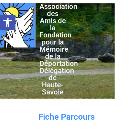
Association
des
Ouvrir la barre d’outils
Amis de
la
Fondation
pour la
Mémoire
de la
Déportation
Délégation
de
Haute-
Savoie
Fiche Parcours