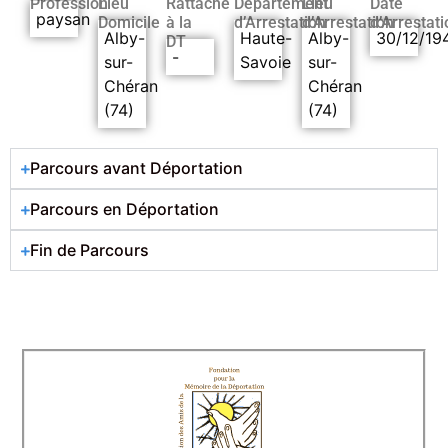
Profession
Lieu
Rattaché
Département
Lieu
Date
paysan
Domicile
à la
d’Arrestation
d’Arrestation
d’Arrestati
Alby-
Haute-
Alby-
30/12/19
DT
-
sur-
Savoie
sur-
Chéran
Chéran
(74)
(74)
Parcours avant Déportation
Parcours en Déportation
Fin de Parcours