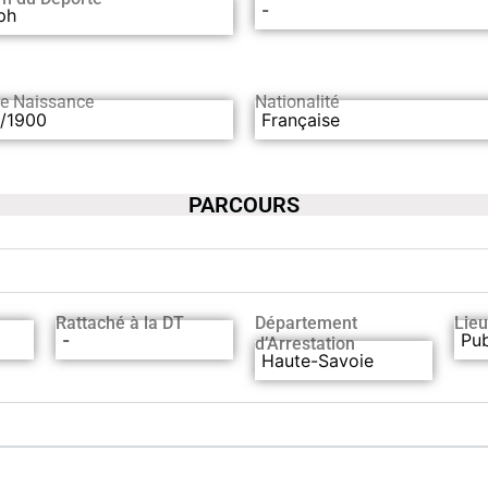
-
ph
de Naissance
Nationalité
1/1900
Française
PARCOURS
Rattaché à la DT
Département
Lieu
-
Pub
d’Arrestation
Haute-Savoie