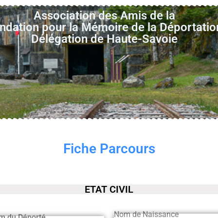
Association des Amis de la
ndation pour la Mémoire de la Déportatio
Délégation de Haute-Savoie
Fiche Parcours
ETAT CIVIL
Nom de Naissance
m du Déporté