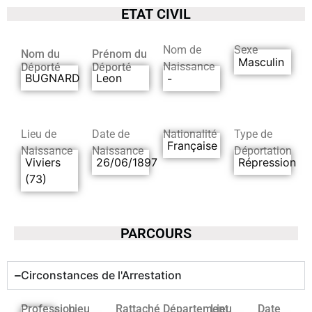
ETAT CIVIL
Nom de
Sexe
Nom du
Prénom du
Masculin
Naissance
Déporté
Déporté
BUGNARD
Leon
-
Lieu de
Date de
Nationalité
Type de
Française
Naissance
Naissance
Déportation
Viviers
26/06/1897
Répression
(73)
PARCOURS
Circonstances de l'Arrestation
Profession
Lieu
Rattaché
Département
Lieu
Date