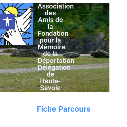
Association
des
Ouvrir la barre d’outils
Amis de
la
Fondation
pour la
Mémoire
de la
Déportation
Délégation
de
Haute-
Savoie
Fiche Parcours