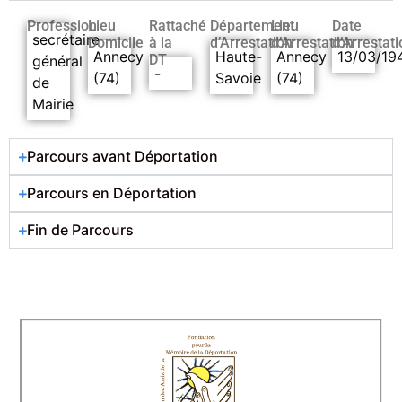
Profession
Lieu
Rattaché
Département
Lieu
Date
secrétaire
Domicile
à la
d’Arrestation
d’Arrestation
d’Arrestati
Annecy
Haute-
Annecy
13/03/19
DT
général
-
(74)
Savoie
(74)
de
Mairie
Parcours avant Déportation
Parcours en Déportation
Fin de Parcours