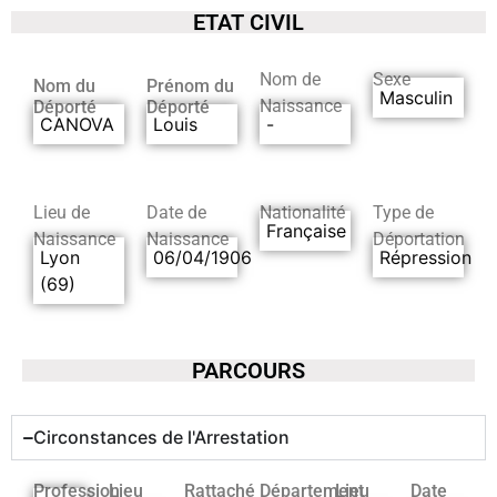
ETAT CIVIL
Nom de
Sexe
Nom du
Prénom du
Masculin
Naissance
Déporté
Déporté
CANOVA
Louis
-
Lieu de
Date de
Nationalité
Type de
Française
Naissance
Naissance
Déportation
Lyon
06/04/1906
Répression
(69)
PARCOURS
Circonstances de l'Arrestation
Profession
Lieu
Rattaché
Département
Lieu
Date