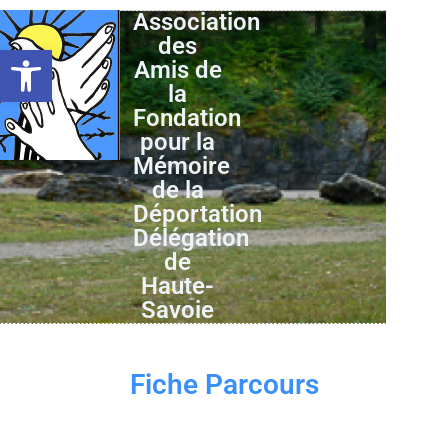
Association
des
Ouvrir la barre d’outils
Amis de
la
Fondation
pour la
Mémoire
de la
Déportation
Délégation
de
Haute-
Savoie
Fiche Parcours