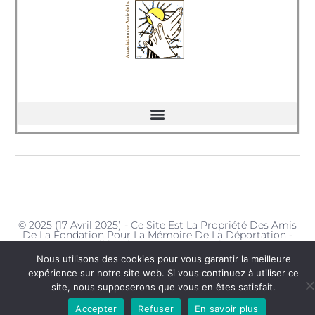
© 2025 (17 Avril 2025) - Ce Site Est La Propriété Des Amis
De La Fondation Pour La Mémoire De La Déportation -
Délégation De Haute-Savoie
Nous utilisons des cookies pour vous garantir la meilleure
expérience sur notre site web. Si vous continuez à utiliser ce
site, nous supposerons que vous en êtes satisfait.
Accepter
Refuser
En savoir plus