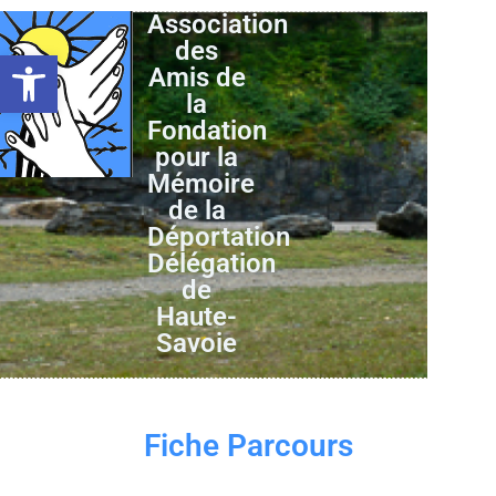
Association
des
Ouvrir la barre d’outils
Amis de
la
Fondation
pour la
Mémoire
de la
Déportation
Délégation
de
Haute-
Savoie
Fiche Parcours