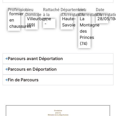
Profession
Lieu
Rattaché
Département
Lieu
Date
formier
Domicile
à la
d’Arrestation
d’Arrestation
d’Arrestati
Villeurbanne
Haute-
La
28/05/19
DT
en
-
(69)
Savoie
Montagne
chaussures
des
Princes
(74)
Parcours avant Déportation
Parcours en Déportation
Fin de Parcours