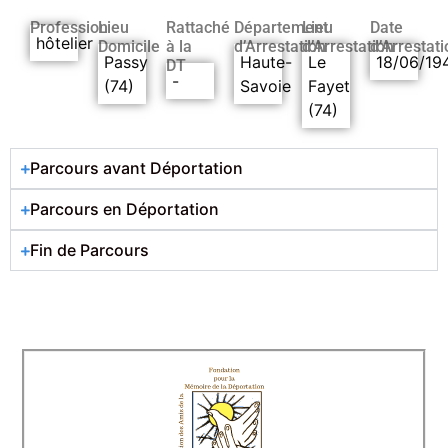
Profession
Lieu
Rattaché
Département
Lieu
Date
hôtelier
Domicile
à la
d’Arrestation
d’Arrestation
d’Arrestati
Passy
Haute-
Le
18/06/19
DT
-
(74)
Savoie
Fayet
(74)
Parcours avant Déportation
Parcours en Déportation
Fin de Parcours