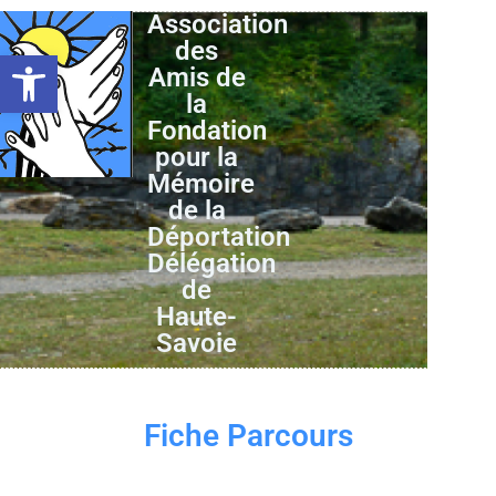
Association
des
Ouvrir la barre d’outils
Amis de
la
Fondation
pour la
Mémoire
de la
Déportation
Délégation
de
Haute-
Savoie
Fiche Parcours