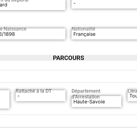
-
ard
de Naissance
Nationalité
6/1898
Française
PARCOURS
Rattaché à la DT
Département
Lieu
-
Tou
d’Arrestation
Haute-Savoie