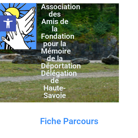
Association
des
Ouvrir la barre d’outils
Amis de
la
Fondation
pour la
Mémoire
de la
Déportation
Délégation
de
Haute-
Savoie
Fiche Parcours