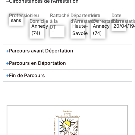
Circonstances de l'Arrestation
Profession
Lieu
Rattaché
Département
Lieu
Date
sans
Domicile
à la
d’Arrestation
d’Arrestation
d’Arrestati
Annecy
Haute-
Annecy
20/04/19
DT
-
(74)
Savoie
(74)
Parcours avant Déportation
Parcours en Déportation
Fin de Parcours