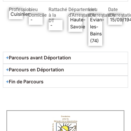
Profession
Lieu
Rattaché
Département
Lieu
Date
Cuisinier
Domicile
à la
d’Arrestation
d’Arrestation
d’Arrestati
-
Haute-
Evian-
15/09/19
DT
-
Savoie
les-
Bains
(74)
Parcours avant Déportation
Parcours en Déportation
Fin de Parcours