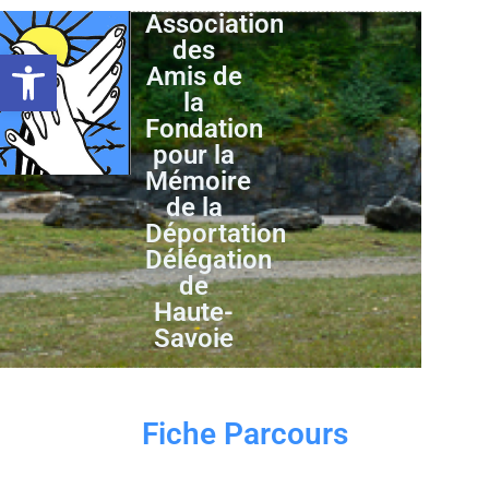
Association
des
Ouvrir la barre d’outils
Amis de
la
Fondation
pour la
Mémoire
de la
Déportation
Délégation
de
Haute-
Savoie
Fiche Parcours