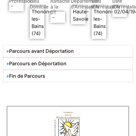
Profession
Lieu
Rattaché
Département
Lieu
Date
-
Domicile
à la
d’Arrestation
d’Arrestation
d’Arrestati
Thonon-
Haute-
Thonon-
02/04/19
DT
-
les-
Savoie
les-
Bains
Bains
(74)
(74)
Parcours avant Déportation
Parcours en Déportation
Fin de Parcours