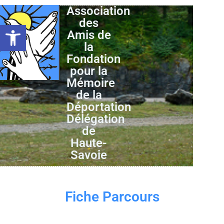
Association
des
Ouvrir la barre d’outils
Amis de
la
Fondation
pour la
Mémoire
de la
Déportation
Délégation
de
Haute-
Savoie
Fiche Parcours