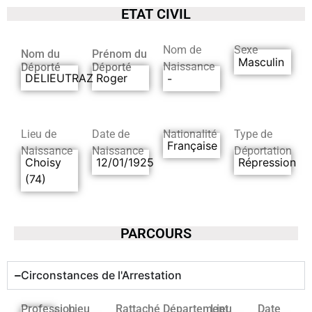
ETAT CIVIL
Nom de
Sexe
Nom du
Prénom du
Masculin
Naissance
Déporté
Déporté
DELIEUTRAZ
Roger
-
Lieu de
Date de
Nationalité
Type de
Française
Naissance
Naissance
Déportation
Choisy
12/01/1925
Répression
(74)
PARCOURS
Circonstances de l'Arrestation
Profession
Lieu
Rattaché
Département
Lieu
Date