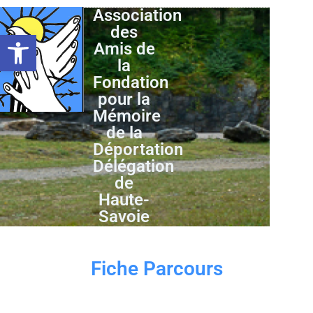
Association
des
Ouvrir la barre d’outils
Amis de
la
Fondation
pour la
Mémoire
de la
Déportation
Délégation
de
Haute-
Savoie
Fiche Parcours