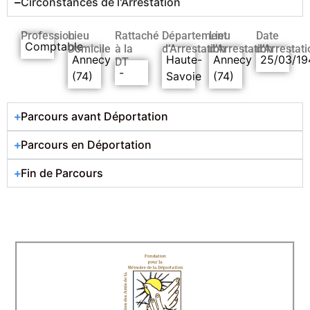
Circonstances de l'Arrestation
Profession
Lieu
Rattaché
Département
Lieu
Date
Comptable
Domicile
à la
d’Arrestation
d’Arrestation
d’Arrestati
Annecy
Haute-
Annecy
25/03/19
DT
-
(74)
Savoie
(74)
Parcours avant Déportation
Parcours en Déportation
Fin de Parcours