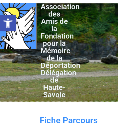
Association
des
Ouvrir la barre d’outils
Amis de
la
Fondation
pour la
Mémoire
de la
Déportation
Délégation
de
Haute-
Savoie
Fiche Parcours