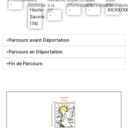
-
Domicile
à la
d’Arrestation
d’Arrestation
d’Arrestati
Haute-
-
-
XX/XX/X
DT
-
Savoie
(74)
Parcours avant Déportation
Parcours en Déportation
Fin de Parcours