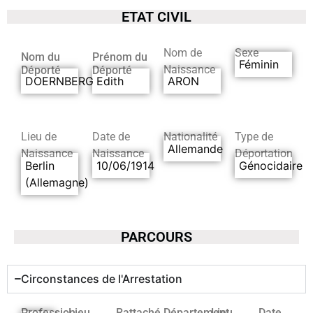
ETAT CIVIL
Nom de
Sexe
Nom du
Prénom du
Féminin
Naissance
Déporté
Déporté
DOERNBERG
Edith
ARON
Lieu de
Date de
Nationalité
Type de
Allemande
Naissance
Naissance
Déportation
Berlin
10/06/1914
Génocidaire
(Allemagne)
PARCOURS
Circonstances de l'Arrestation
Profession
Lieu
Rattaché
Département
Lieu
Date