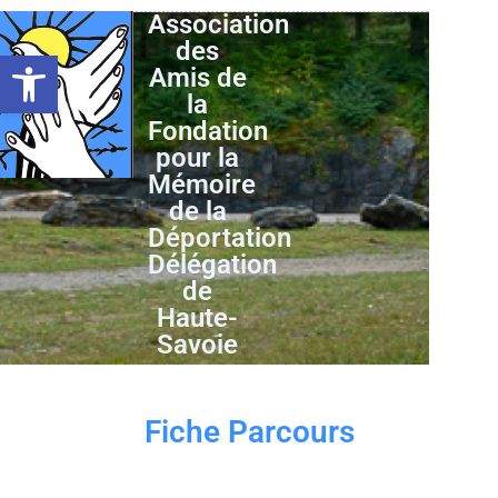
Association
des
Ouvrir la barre d’outils
Amis de
la
Fondation
pour la
Mémoire
de la
Déportation
Délégation
de
Haute-
Savoie
Fiche Parcours