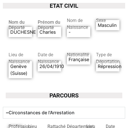
ETAT CIVIL
Nom de
Sexe
Nom du
Prénom du
Masculin
Naissance
Déporté
Déporté
DUCHESNE
Charles
-
Lieu de
Date de
Nationalité
Type de
Française
Naissance
Naissance
Déportation
Genève
26/04/1910
Répression
(Suisse)
PARCOURS
Circonstances de l'Arrestation
Profession
Lieu
Rattaché
Département
Lieu
Date