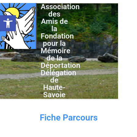
Association
des
Ouvrir la barre d’outils
Amis de
la
Fondation
pour la
Mémoire
de la
Déportation
Délégation
de
Haute-
Savoie
Fiche Parcours