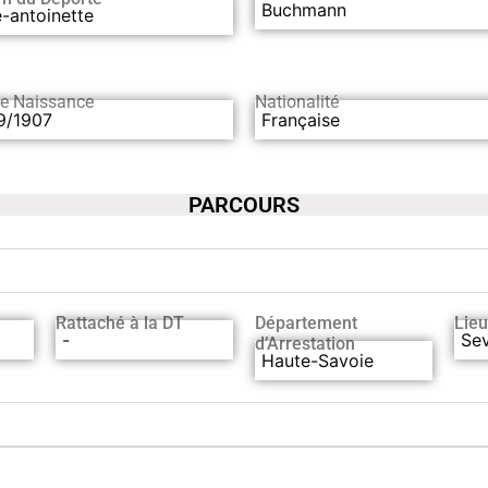
Buchmann
-antoinette
de Naissance
Nationalité
9/1907
Française
PARCOURS
Rattaché à la DT
Département
Lieu
-
Sev
d’Arrestation
Haute-Savoie