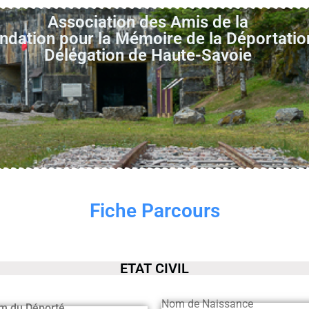
Association des Amis de la
ndation pour la Mémoire de la Déportatio
Délégation de Haute-Savoie
Fiche Parcours
ETAT CIVIL
Nom de Naissance
m du Déporté