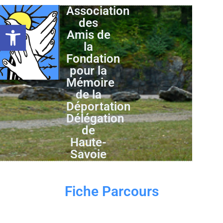
Association
des
Ouvrir la barre d’outils
Amis de
la
Fondation
pour la
Mémoire
de la
Déportation
Délégation
de
Haute-
Savoie
Fiche Parcours