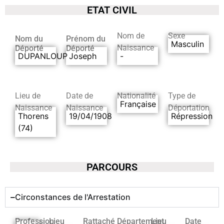
ETAT CIVIL
Nom de
Sexe
Nom du
Prénom du
Masculin
Naissance
Déporté
Déporté
DUPANLOUP
Joseph
-
Lieu de
Date de
Nationalité
Type de
Française
Naissance
Naissance
Déportation
Thorens
19/04/1908
Répression
(74)
PARCOURS
Circonstances de l'Arrestation
Profession
Lieu
Rattaché
Département
Lieu
Date