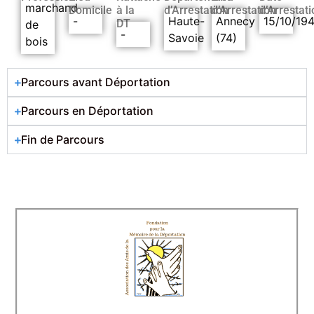
marchand
Domicile
à la
d’Arrestation
d’Arrestation
d’Arrestati
-
Haute-
Annecy
15/10/19
DT
de
-
Savoie
(74)
bois
Parcours avant Déportation
Parcours en Déportation
Fin de Parcours