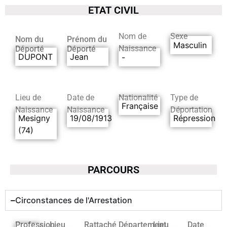
ETAT CIVIL
Nom de
Sexe
Nom du
Prénom du
Masculin
Naissance
Déporté
Déporté
DUPONT
Jean
-
Lieu de
Date de
Nationalité
Type de
Française
Naissance
Naissance
Déportation
Mesigny
19/08/1913
Répression
(74)
PARCOURS
Circonstances de l'Arrestation
Profession
Lieu
Rattaché
Département
Lieu
Date