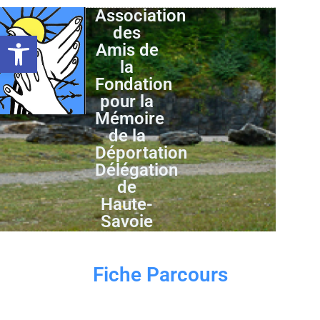
Association
des
Ouvrir la barre d’outils
Amis de
la
Fondation
pour la
Mémoire
de la
Déportation
Délégation
de
Haute-
Savoie
Fiche Parcours