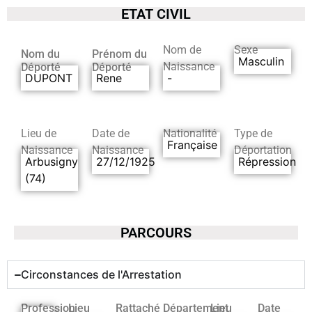
ETAT CIVIL
Nom de
Sexe
Nom du
Prénom du
Masculin
Naissance
Déporté
Déporté
DUPONT
Rene
-
Lieu de
Date de
Nationalité
Type de
Française
Naissance
Naissance
Déportation
Arbusigny
27/12/1925
Répression
(74)
PARCOURS
Circonstances de l'Arrestation
Profession
Lieu
Rattaché
Département
Lieu
Date