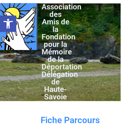
Association
des
Ouvrir la barre d’outils
Amis de
la
Fondation
pour la
Mémoire
de la
Déportation
Délégation
de
Haute-
Savoie
Fiche Parcours