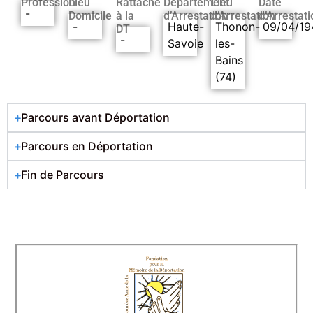
Profession
Lieu
Rattaché
Département
Lieu
Date
-
Domicile
à la
d’Arrestation
d’Arrestation
d’Arrestati
-
Haute-
Thonon-
09/04/19
DT
-
Savoie
les-
Bains
(74)
Parcours avant Déportation
Parcours en Déportation
Fin de Parcours