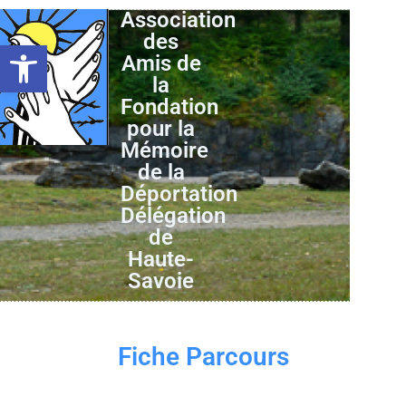
Association
des
Ouvrir la barre d’outils
Amis de
la
Fondation
pour la
Mémoire
de la
Déportation
Délégation
de
Haute-
Savoie
Fiche Parcours