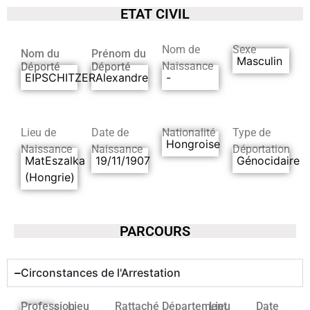
ETAT CIVIL
Nom de
Sexe
Nom du
Prénom du
Masculin
Naissance
Déporté
Déporté
EIPSCHITZER
Alexandre
-
Lieu de
Date de
Nationalité
Type de
Hongroise
Naissance
Naissance
Déportation
MatEszalka
19/11/1907
Génocidaire
(Hongrie)
PARCOURS
Circonstances de l'Arrestation
Profession
Lieu
Rattaché
Département
Lieu
Date