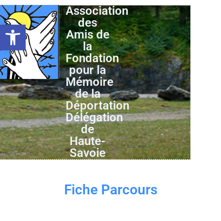
Association
des
Ouvrir la barre d’outils
Amis de
la
Fondation
pour la
Mémoire
de la
Déportation
Délégation
de
Haute-
Savoie
Fiche Parcours