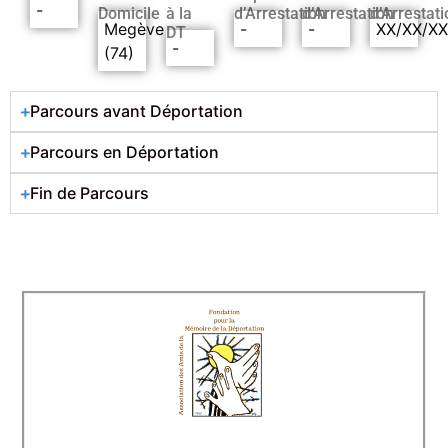
-
Domicile
à la
d’Arrestation
d’Arrestation
d’Arrestati
Megève
-
-
XX/XX/X
DT
-
(74)
Parcours avant Déportation
Parcours en Déportation
Fin de Parcours