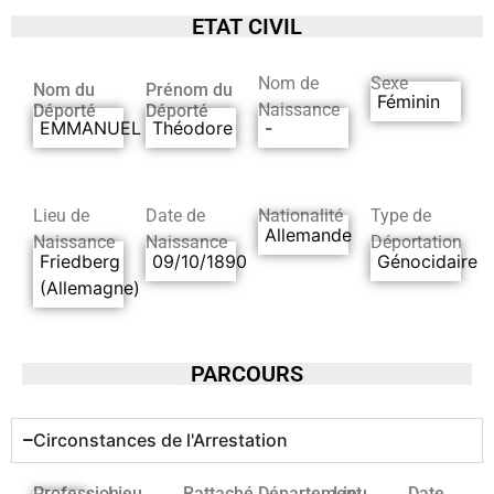
ETAT CIVIL
Nom de
Sexe
Nom du
Prénom du
Féminin
Naissance
Déporté
Déporté
EMMANUEL
Théodore
-
Lieu de
Date de
Nationalité
Type de
Allemande
Naissance
Naissance
Déportation
Friedberg
09/10/1890
Génocidaire
(Allemagne)
PARCOURS
Circonstances de l'Arrestation
Profession
Lieu
Rattaché
Département
Lieu
Date