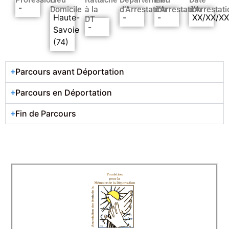
-
Domicile
à la
d’Arrestation
d’Arrestation
d’Arrestati
Haute-
-
-
XX/XX/X
DT
-
Savoie
(74)
Parcours avant Déportation
Parcours en Déportation
Fin de Parcours