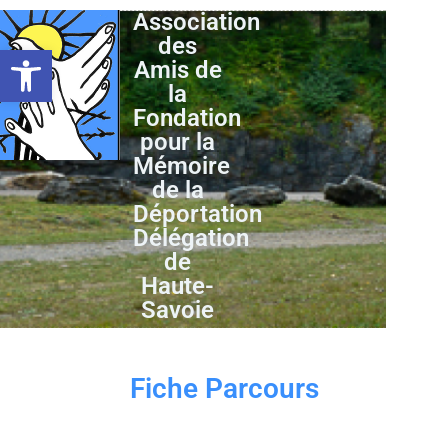
Association
des
Ouvrir la barre d’outils
Amis de
la
Fondation
pour la
Mémoire
de la
Déportation
Délégation
de
Haute-
Savoie
Fiche Parcours