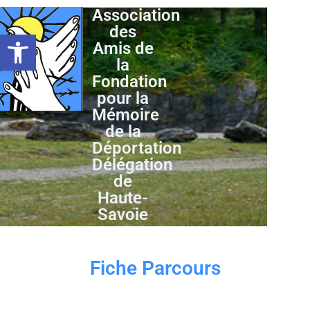
Association
des
Ouvrir la barre d’outils
Amis de
la
Fondation
pour la
Mémoire
de la
Déportation
Délégation
de
Haute-
Savoie
Fiche Parcours