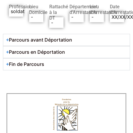
Profession
Lieu
Rattaché
Département
Lieu
Date
soldat
Domicile
à la
d’Arrestation
d’Arrestation
d’Arrestati
-
-
-
XX/XX/X
DT
-
Parcours avant Déportation
Parcours en Déportation
Fin de Parcours