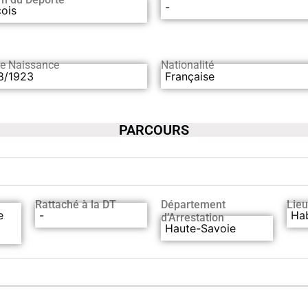
-
ois
de Naissance
Nationalité
8/1923
Française
PARCOURS
Rattaché à la DT
Département
Lieu
e
-
Hab
d’Arrestation
Haute-Savoie