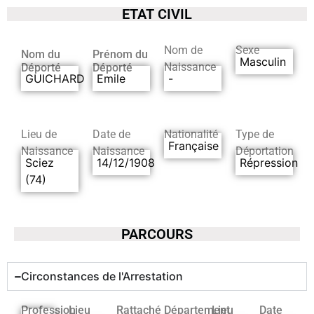
ETAT CIVIL
Nom de
Sexe
Nom du
Prénom du
Masculin
Naissance
Déporté
Déporté
GUICHARD
Emile
-
Lieu de
Date de
Nationalité
Type de
Française
Naissance
Naissance
Déportation
Sciez
14/12/1908
Répression
(74)
PARCOURS
Circonstances de l'Arrestation
Profession
Lieu
Rattaché
Département
Lieu
Date