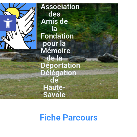
Association
des
Ouvrir la barre d’outils
Amis de
la
Fondation
pour la
Mémoire
de la
Déportation
Délégation
de
Haute-
Savoie
Fiche Parcours