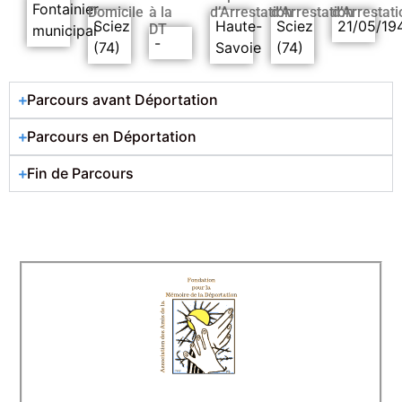
Fontainier
Domicile
à la
d’Arrestation
d’Arrestation
d’Arrestati
Sciez
Haute-
Sciez
21/05/19
DT
municipal
-
(74)
Savoie
(74)
Parcours avant Déportation
Parcours en Déportation
Fin de Parcours