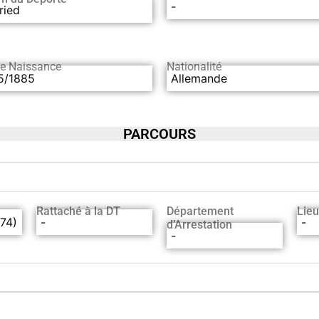
-
ried
de Naissance
Nationalité
5/1885
Allemande
PARCOURS
Rattaché à la DT
Département
Lieu
(74)
-
-
d’Arrestation
-