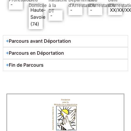
-
Domicile
à la
d’Arrestation
d’Arrestation
d’Arrestati
Haute-
-
-
XX/XX/X
DT
-
Savoie
(74)
Parcours avant Déportation
Parcours en Déportation
Fin de Parcours