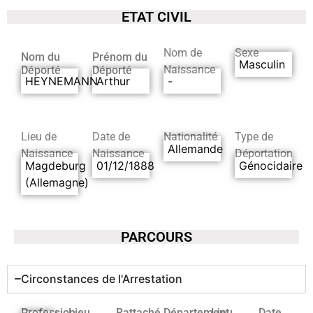
ETAT CIVIL
Nom de
Sexe
Nom du
Prénom du
Masculin
Naissance
Déporté
Déporté
HEYNEMANN
Arthur
-
Lieu de
Date de
Nationalité
Type de
Allemande
Naissance
Naissance
Déportation
Magdeburg
01/12/1888
Génocidaire
(Allemagne)
PARCOURS
Circonstances de l'Arrestation
Profession
Lieu
Rattaché
Département
Lieu
Date