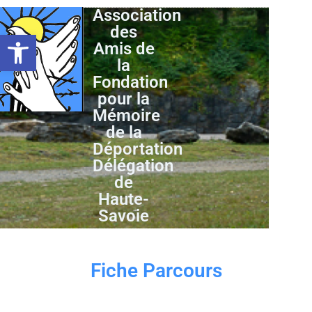
Association
des
Ouvrir la barre d’outils
Amis de
la
Fondation
pour la
Mémoire
de la
Déportation
Délégation
de
Haute-
Savoie
Fiche Parcours