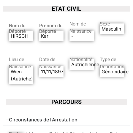
ETAT CIVIL
Nom de
Sexe
Nom du
Prénom du
Masculin
Naissance
Déporté
Déporté
HIRSCH
Karl
-
Lieu de
Date de
Nationalité
Type de
Autrichienne
Naissance
Naissance
Déportation
Wien
11/11/1897
Génocidaire
(Autriche)
PARCOURS
Circonstances de l'Arrestation