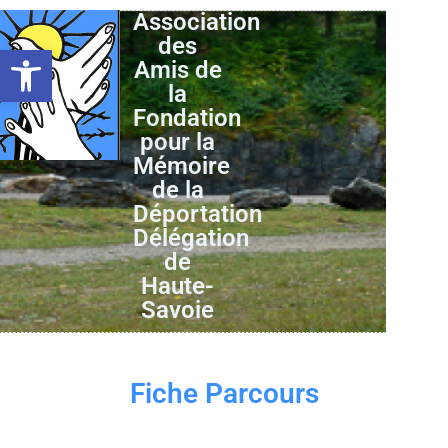
Association
des
Ouvrir la barre d’outils
Amis de
la
Fondation
pour la
Mémoire
de la
Déportation
Délégation
de
Haute-
Savoie
Fiche Parcours