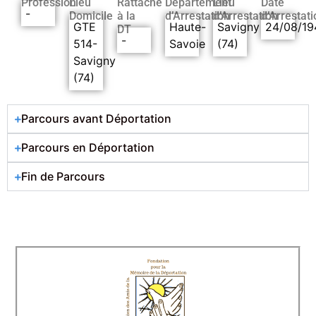
Profession
Lieu
Rattaché
Département
Lieu
Date
-
Domicile
à la
d’Arrestation
d’Arrestation
d’Arrestati
GTE
Haute-
Savigny
24/08/19
DT
-
514-
Savoie
(74)
Savigny
(74)
Parcours avant Déportation
Parcours en Déportation
Fin de Parcours