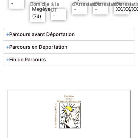
-
Domicile
à la
d’Arrestation
d’Arrestation
d’Arrestati
Megève
-
-
XX/XX/X
DT
-
(74)
Parcours avant Déportation
Parcours en Déportation
Fin de Parcours