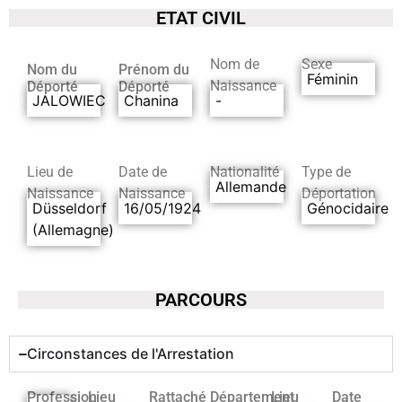
ETAT CIVIL
Nom de
Sexe
Nom du
Prénom du
Féminin
Naissance
Déporté
Déporté
JALOWIEC
Chanina
-
Lieu de
Date de
Nationalité
Type de
Allemande
Naissance
Naissance
Déportation
Düsseldorf
16/05/1924
Génocidaire
(Allemagne)
PARCOURS
Circonstances de l'Arrestation
Profession
Lieu
Rattaché
Département
Lieu
Date