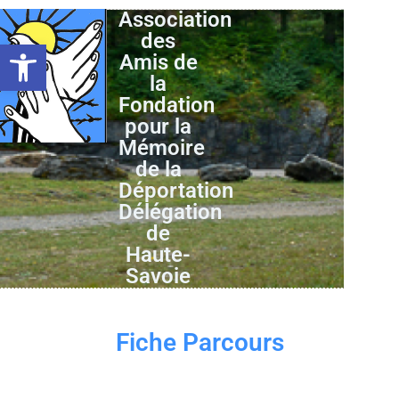
Association
des
Ouvrir la barre d’outils
Amis de
la
Fondation
pour la
Mémoire
de la
Déportation
Délégation
de
Haute-
Savoie
Fiche Parcours