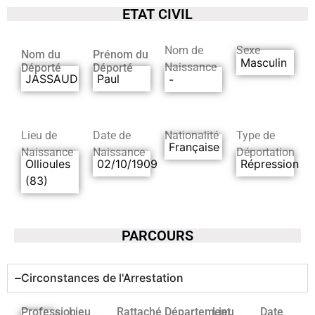
ETAT CIVIL
Nom de
Sexe
Nom du
Prénom du
Masculin
Naissance
Déporté
Déporté
JASSAUD
Paul
-
Lieu de
Date de
Nationalité
Type de
Française
Naissance
Naissance
Déportation
Ollioules
02/10/1909
Répression
(83)
PARCOURS
Circonstances de l'Arrestation
Profession
Lieu
Rattaché
Département
Lieu
Date