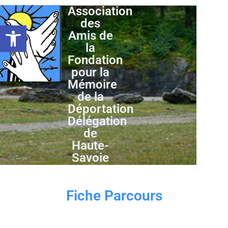
Association
des
Ouvrir la barre d’outils
Amis de
la
Fondation
pour la
Mémoire
de la
Déportation
Délégation
de
Haute-
Savoie
Fiche Parcours