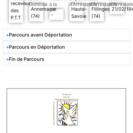
receveur
Domicile
à la
d’Arrestation
d’Arrestation
d’Arrestati
Annemasse
Haute-
Fillinges
21/02/19
DT
des
-
(74)
Savoie
(74)
P.T.T.
Parcours avant Déportation
Parcours en Déportation
Fin de Parcours