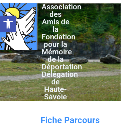
Association
des
Ouvrir la barre d’outils
Amis de
la
Fondation
pour la
Mémoire
de la
Déportation
Délégation
de
Haute-
Savoie
Fiche Parcours