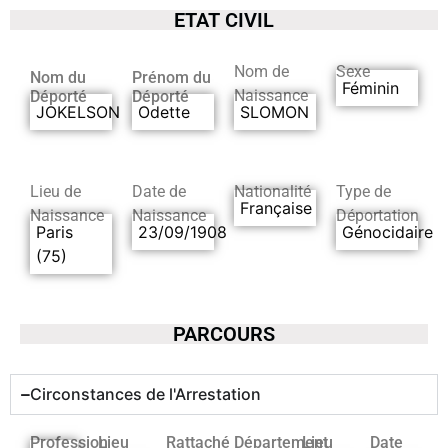
ETAT CIVIL
Nom de
Sexe
Nom du
Prénom du
Féminin
Naissance
Déporté
Déporté
JOKELSON
Odette
SLOMON
Lieu de
Date de
Nationalité
Type de
Française
Naissance
Naissance
Déportation
Paris
23/09/1908
Génocidaire
(75)
PARCOURS
Circonstances de l'Arrestation
Profession
Lieu
Rattaché
Département
Lieu
Date