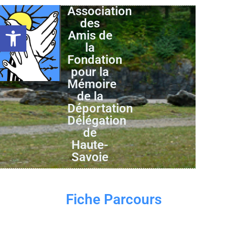
Association
des
Ouvrir la barre d’outils
Amis de
la
Fondation
pour la
Mémoire
de la
Déportation
Délégation
de
Haute-
Savoie
Fiche Parcours