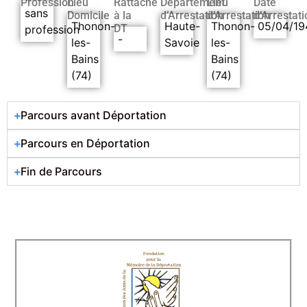
Profession
Lieu
Rattaché
Département
Lieu
Date
sans
Domicile
à la
d’Arrestation
d’Arrestation
d’Arrestati
Thonon-
Haute-
Thonon-
05/04/19
DT
profession
-
les-
Savoie
les-
Bains
Bains
(74)
(74)
Parcours avant Déportation
Parcours en Déportation
Fin de Parcours