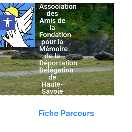
Association
des
Ouvrir la barre d’outils
Amis de
la
Fondation
pour la
Mémoire
de la
Déportation
Délégation
de
Haute-
Savoie
Fiche Parcours