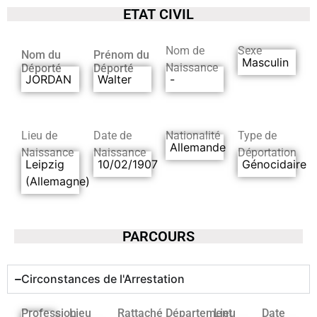
ETAT CIVIL
Nom de
Sexe
Nom du
Prénom du
Masculin
Naissance
Déporté
Déporté
JORDAN
Walter
-
Lieu de
Date de
Nationalité
Type de
Allemande
Naissance
Naissance
Déportation
Leipzig
10/02/1907
Génocidaire
(Allemagne)
PARCOURS
Circonstances de l'Arrestation
Profession
Lieu
Rattaché
Département
Lieu
Date