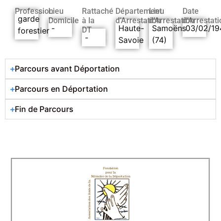
Profession
Lieu
Rattaché
Département
Lieu
Date
garde
Domicile
à la
d’Arrestation
d’Arrestation
d’Arrestati
-
Haute-
Samoëns
03/02/19
DT
forestier
-
Savoie
(74)
Parcours avant Déportation
Parcours en Déportation
Fin de Parcours