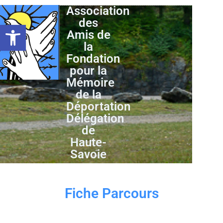
Association
des
Ouvrir la barre d’outils
Amis de
la
Fondation
pour la
Mémoire
de la
Déportation
Délégation
de
Haute-
Savoie
Fiche Parcours