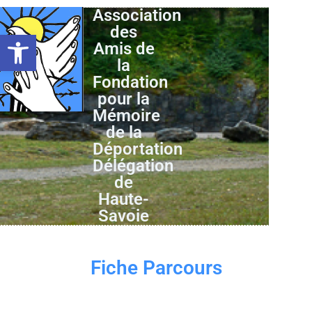
Association
des
Ouvrir la barre d’outils
Amis de
la
Fondation
pour la
Mémoire
de la
Déportation
Délégation
de
Haute-
Savoie
Fiche Parcours