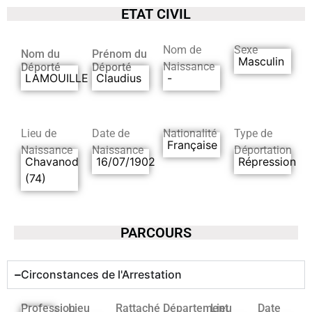
ETAT CIVIL
Nom de
Sexe
Nom du
Prénom du
Masculin
Naissance
Déporté
Déporté
LAMOUILLE
Claudius
-
Lieu de
Date de
Nationalité
Type de
Française
Naissance
Naissance
Déportation
Chavanod
16/07/1902
Répression
(74)
PARCOURS
Circonstances de l'Arrestation
Profession
Lieu
Rattaché
Département
Lieu
Date