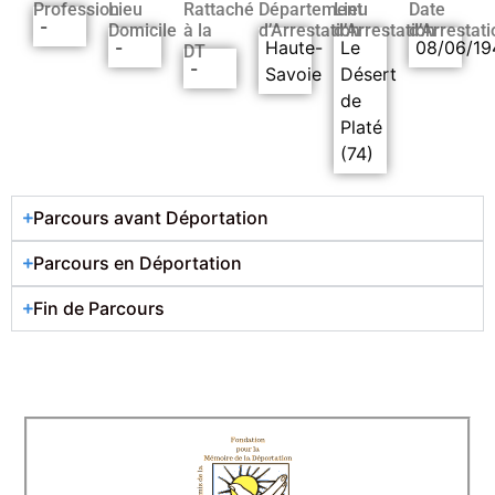
Profession
Lieu
Rattaché
Département
Lieu
Date
-
Domicile
à la
d’Arrestation
d’Arrestation
d’Arrestati
-
Haute-
Le
08/06/19
DT
-
Savoie
Désert
de
Platé
(74)
Parcours avant Déportation
Parcours en Déportation
Fin de Parcours