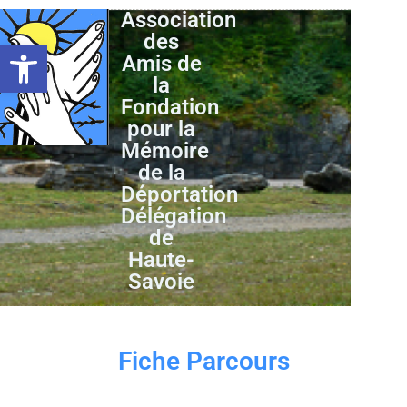
Association
des
Ouvrir la barre d’outils
Amis de
la
Fondation
pour la
Mémoire
de la
Déportation
Délégation
de
Haute-
Savoie
Fiche Parcours