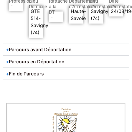
Profession
Lieu
Rattaché
Département
Lieu
Date
-
Domicile
à la
d’Arrestation
d’Arrestation
d’Arrestati
GTE
Haute-
Savigny
24/08/19
DT
-
514-
Savoie
(74)
Savigny
(74)
Parcours avant Déportation
Parcours en Déportation
Fin de Parcours