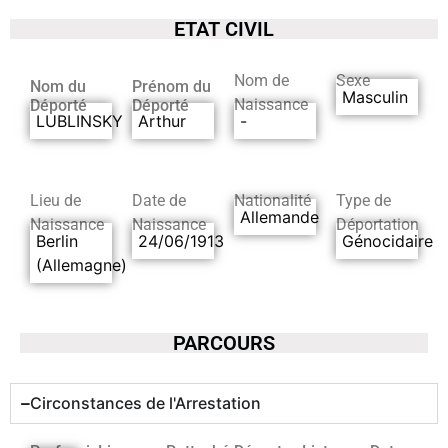
ETAT CIVIL
Nom de
Sexe
Nom du
Prénom du
Masculin
Naissance
Déporté
Déporté
LUBLINSKY
Arthur
-
Lieu de
Date de
Nationalité
Type de
Allemande
Naissance
Naissance
Déportation
Berlin
24/06/1913
Génocidaire
(Allemagne)
PARCOURS
Circonstances de l'Arrestation