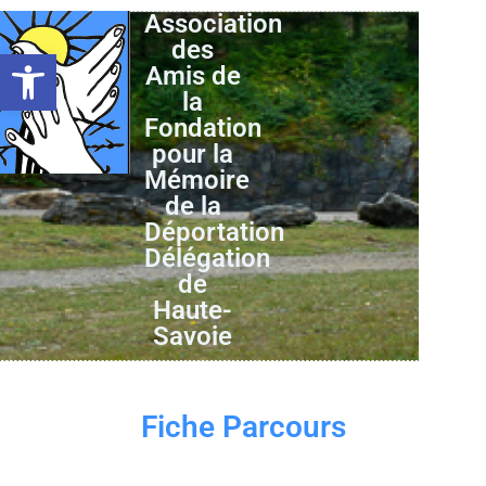
Association
des
Ouvrir la barre d’outils
Amis de
la
Fondation
pour la
Mémoire
de la
Déportation
Délégation
de
Haute-
Savoie
Fiche Parcours