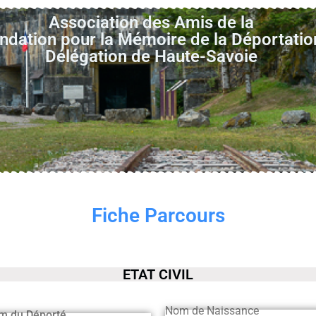
Association des Amis de la
ndation pour la Mémoire de la Déportatio
Délégation de Haute-Savoie
Fiche Parcours
ETAT CIVIL
Nom de Naissance
m du Déporté