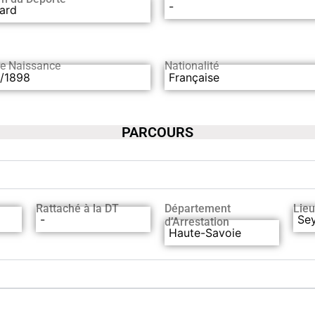
-
ard
de Naissance
Nationalité
1/1898
Française
PARCOURS
Rattaché à la DT
Département
Lieu
-
Sey
d’Arrestation
Haute-Savoie