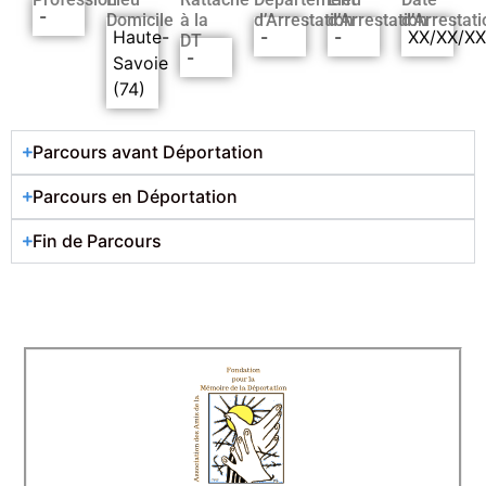
-
Domicile
à la
d’Arrestation
d’Arrestation
d’Arrestati
Haute-
-
-
XX/XX/X
DT
-
Savoie
(74)
Parcours avant Déportation
Parcours en Déportation
Fin de Parcours