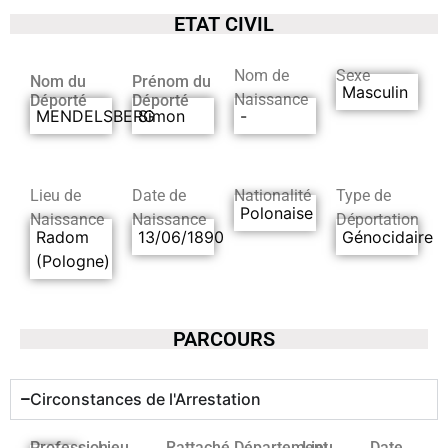
ETAT CIVIL
Nom de
Sexe
Nom du
Prénom du
Masculin
Naissance
Déporté
Déporté
MENDELSBERG
Simon
-
Lieu de
Date de
Nationalité
Type de
Polonaise
Naissance
Naissance
Déportation
Radom
13/06/1890
Génocidaire
(Pologne)
PARCOURS
Circonstances de l'Arrestation
Profession
Lieu
Rattaché
Département
Lieu
Date