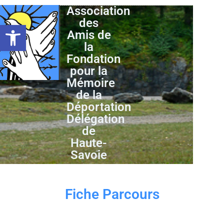
Association
des
Ouvrir la barre d’outils
Amis de
la
Fondation
pour la
Mémoire
de la
Déportation
Délégation
de
Haute-
Savoie
Fiche Parcours