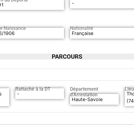
-
rt
de Naissance
Nationalité
6/1906
Française
PARCOURS
Rattaché à la DT
Département
Lieu
s
-
Th
d’Arrestation
Haute-Savoie
(74