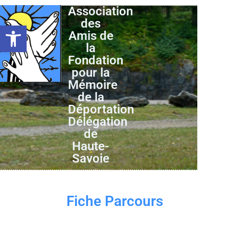
Association
des
Ouvrir la barre d’outils
Amis de
la
Fondation
pour la
Mémoire
de la
Déportation
Délégation
de
Haute-
Savoie
Fiche Parcours