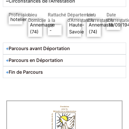
Circonstances de l'Arrestation
Profession
Lieu
Rattaché
Département
Lieu
Date
hotelier
Domicile
à la
d’Arrestation
d’Arrestation
d’Arrestati
Annemasse
Haute-
Annemasse
15/09/19
DT
-
(74)
Savoie
(74)
Parcours avant Déportation
Parcours en Déportation
Fin de Parcours